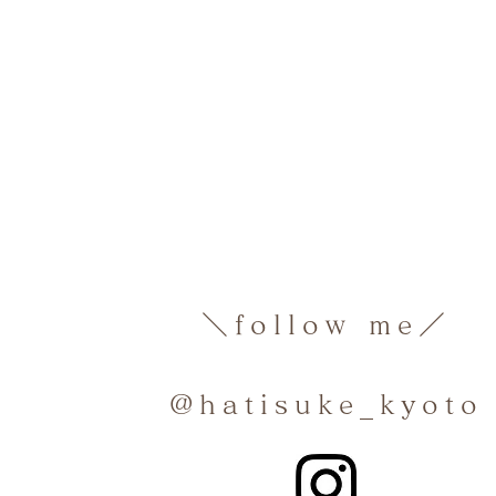
＼follow me／
@hatisuke_kyoto