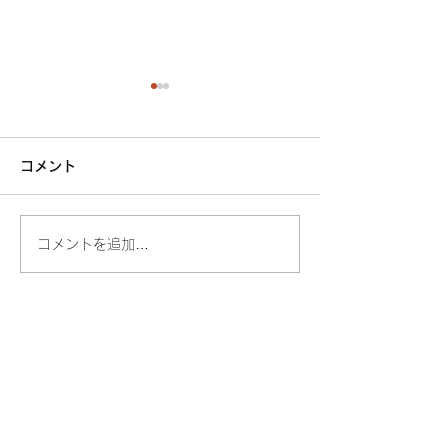
コメント
コメントを追加…
大丸京都店出店のお知ら
オーガニックプ
せ
店
＼follow me／
@hatisuke_kyoto